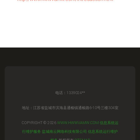
电话：1339024**
地址：江苏省盐城市滨海县通榆镇通榆路6-10号三楼304室
COPYRIGHT © 2026
WWW.HWWVAMW.COM
信息系统运
行维护服务
盐城南云网络科技有限公司
信息系统运行维护