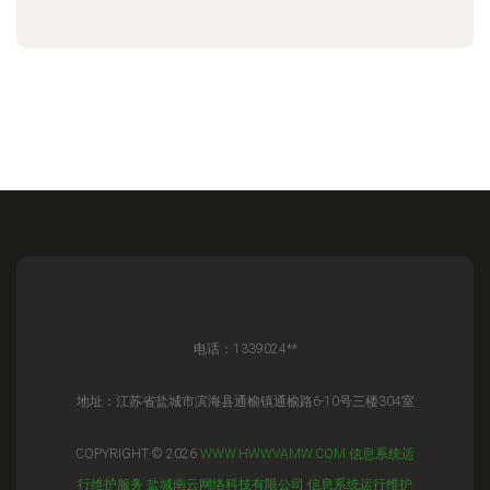
电话：1339024**
地址：江苏省盐城市滨海县通榆镇通榆路6-10号三楼304室
COPYRIGHT © 2026
WWW.HWWVAMW.COM
信息系统运
行维护服务
盐城南云网络科技有限公司
信息系统运行维护