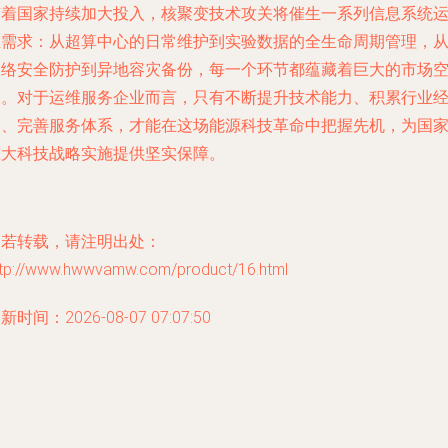
随着国家持续加大投入，核聚变技术攻关将催生一系列信息系统
维需求：从超算中心的日常维护到实验数据的全生命周期管理，
网络安全防护到异地容灾备份，每一个环节都蕴藏着巨大的市场
间。对于运维服务企业而言，只有不断提升技术能力、积累行业
验、完善服务体系，才能在这场能源科技革命中把握先机，为国
重大科技战略实施提供坚实保障。
如若转载，请注明出处：
ttp://www.hwwvamw.com/product/16.html
新时间：2026-08-07 07:07:50