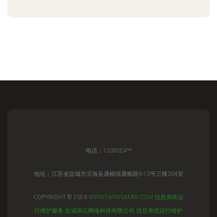
电话：1339024**
地址：江苏省盐城市滨海县通榆镇通榆路6-10号三楼304室
COPYRIGHT © 2026
WWW.HWWVAMW.COM
信息系统运
行维护服务
盐城南云网络科技有限公司
信息系统运行维护