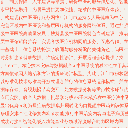
创新、制度保障、人才建设等举措，确保中医药服务信息化、智
水平持续攀升，为居民提供更加便捷、精准的中医医疗体验。\n\
一、构建现代中医医疗服务网络
\n江门市坚持以人民健康为中心
化完善区域内中医医院和基层医疗机构的服务网络体系。通过加
市级中医医院高质量发展，扶持县级中医医院特色专科建设，推
基层中医馆赋能扩容，实现各级医疗机构同质服务、互惠合作。
这一基础上，信息系统扮演了联通与服务桥梁的关键角色，为医
实时分析患者健康数据、准确定性诊治、开展远程会诊提供了支
。\n\n
二、核心技术突破与数据融合
\n中医系统的独特性在于其
疗方案依赖因人施治和方证的辨证论治模型。为此，江门市积极
造以标准化技术标准与开放式理念并行的信息系统运作模式，并
数据库存储、音视频慢节奏交互、处方数据分析等重点技术环节
化应用实践。联合大数据，机器学习或VR手术模拟在中医疗法中
显出优势,\n将海量症病数据集归属转化为自提醒中医药知识体
和条理安排个性化修复内容者功能;推行中医治病内容与电子病历
合成功对接AI智能化嵌入功能全业务领域深度融合助力区域内医