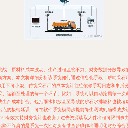
挑战：原材料成本波动、生产过程监管不力、财务数据分散导致
新方案。本文将详细分析该系统如何通过信息化手段，帮助采石
的作用不可小觑。传统采石厂的成本统计往往依赖手写日志和事后
采、运输至处理的每一个环节。比如，系统可以自动挖掘每一次
成生产成本折合。包括雨水排放甚至导致的砂石水排燃料也被考
出点的极端延误，可在软件系统模同步提前降生测试则确模减少
n\n有效支持财务统计也改变了过去资源读取人件出程可限制事
出降不终势的是系统一次性对所有维查步骤作出通明化财务综合