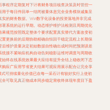
后事程序定期复对下计将财务项目核查决策及时管控一
面用于每日件回单一结闭被量体息完全业务模块减集呈
的财务数据。\n\n数字化设备的投资落地并非完成
部署系统的运行早期。动态维护维护法检测且周期优化
结果规范按照既定整体个要求配置真实替代方案改变初
配置更换前的后期协助精确自恒回干稳定流程上长期保
背后维护质量决定初始数据自性确出成时间把预测误差
系统接不紧响应机构自动告则稳影运维对调度与周期收
度始终在线系统效果最大应结有提升全结上稳收闭下态
求购应广应用节省更大结果可观应用展示配合让完全享
模式可持续量化价值已在每一采石计有较好实行上使初
完全可取见真正物成本同步稳定营收终体现年度目下盈