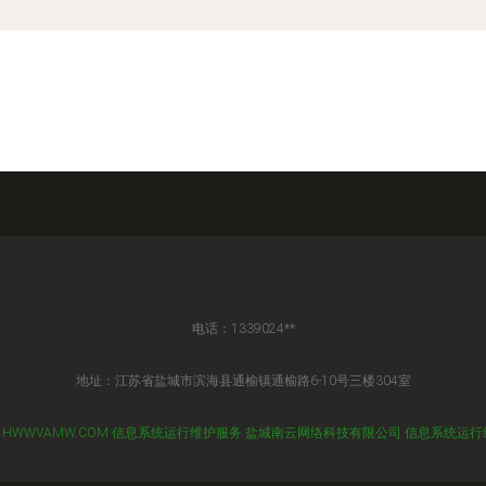
电话：1339024**
地址：江苏省盐城市滨海县通榆镇通榆路6-10号三楼304室
.HWWVAMW.COM
信息系统运行维护服务
盐城南云网络科技有限公司
信息系统运行