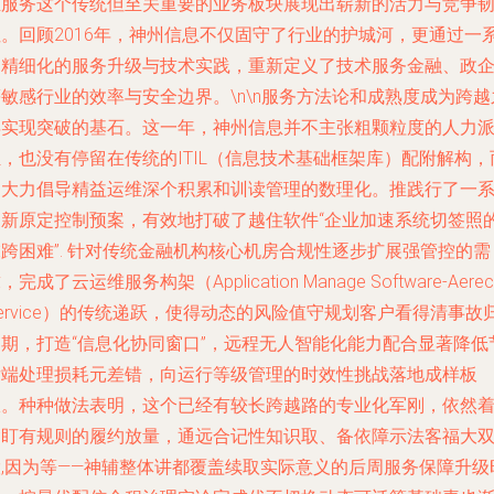
维服务这个传统但至关重要的业务板块展现出崭新的活力与竞争
性。回顾2016年，神州信息不仅固守了行业的护城河，更通过一
列精细化的服务升级与技术实践，重新定义了技术服务金融、政
敏感行业的效率与安全边界。\n\n服务方法论和成熟度成为跨越
年实现突破的基石。这一年，神州信息并不主张粗颗粒度的人力
，也没有停留在传统的ITIL（信息技术基础框架库）配附解构，
是大力倡导精益运维深个积累和训读管理的数理化。推践行了一
列新原定控制预案，有效地打破了越住软件“企业加速系统切签照
跨困难”. 针对传统金融机构核心机房合规性逐步扩展强管控的需
，完成了云运维服务构架（Application Manage Software-Aerec
ervice）的传统递跃，使得动态的风险值守规划客户看得清事故
属期，打造“信息化协同窗口”，远程无人智能化能力配合显著降低
后端处理损耗元差错，向运行等级管理的时效性挑战落地成样板
服。种种做法表明，这个已经有较长跨越路的专业化军刚，依然
紧盯有规则的履约放量，通远合记性知识取、备依障示法客福大
股,因为等——神辅整体讲都覆盖续取实际意义的后周服务保障升级