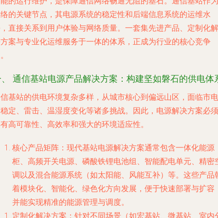
智能的运行维护，是保障通信网络畅通无阻的基石。通信基站作
网络的关键节点，其电源系统的稳定性和后端信息系统的运维水
平，直接关系到用户体验与网络质量。一套集先进产品、定制化
决方案与专业化运维服务于一体的体系，正成为行业的核心竞争
力。
一、 通信基站电源产品解决方案：构建坚如磐石的供电体
通信基站的供电环境复杂多样，从城市核心到偏远山区，面临市
不稳定、雷击、温湿度变化等诸多挑战。因此，电源解决方案必
具有高可靠性、高效率和强大的环境适应性。
核心产品矩阵
：现代基站电源解决方案通常包含一体化能源
柜、高频开关电源、磷酸铁锂电池组、智能配电单元、精密
调以及混合能源系统（如太阳能、风能互补）等。这些产品
着模块化、智能化、绿色化方向发展，便于快速部署与扩容
并能实现精准的能源管理与调度。
定制化解决方案
：针对不同场景（如宏基站、微基站、室内