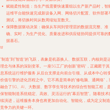
赋能柔性制造
：当生产线需要快速重组以生产新产品时，智
运维平台能快速完成新设备入网、网络切片配置、软件部署
测试，将切换时间从数周缩短至数天。
保障数据驱动决策
：确保从车间到管理层的数据流完整、准
确、实时，为生产优化、质量改进和供应链协同提供可靠的
据基石。
##
“制造”到“智造”的飞跃，表象是机器换人、数据互联，内核则是
理念与体系的深刻变革。一座5G工厂的创新“密码”，正藏匿于其
信息系统运行维护服务
从后台支撑走向前台引领、从成本中心转
为价值引擎的进化历程之中。它不再是简单的“修电脑、通网络”，
是融合了5G、AI、大数据、数字孪生等技术的综合性智能工程，
确保智能制造系统稳定、高效、灵活运行的“幕后智慧”。随着技术
持续演进，运维服务本身也将更加自动化、智能化，成为定义制
业竞争力的关键一环。