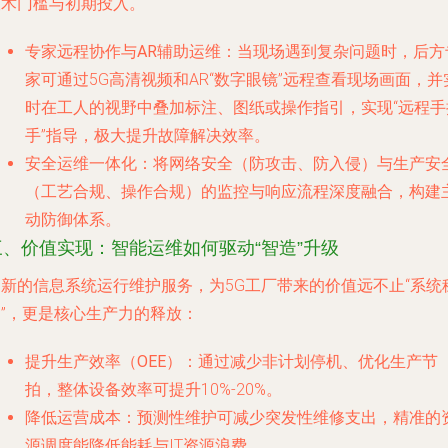
技术门槛与初期投入。
专家远程协作与AR辅助运维
：当现场遇到复杂问题时，后方
家可通过5G高清视频和AR“数字眼镜”远程查看现场画面，并
时在工人的视野中叠加标注、图纸或操作指引，实现“远程手
手”指导，极大提升故障解决效率。
安全运维一体化
：将网络安全（防攻击、防入侵）与生产安
（工艺合规、操作合规）的监控与响应流程深度融合，构建
动防御体系。
三、价值实现：智能运维如何驱动“智造”升级
创新的信息系统运行维护服务，为5G工厂带来的价值远不止“系统
定”，更是核心生产力的释放：
提升生产效率（OEE）
：通过减少非计划停机、优化生产节
拍，整体设备效率可提升10%-20%。
降低运营成本
：预测性维护可减少突发性维修支出，精准的
源调度能降低能耗与IT资源浪费。