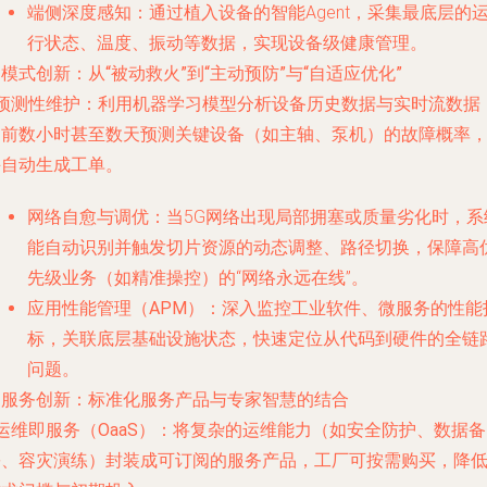
端侧深度感知
：通过植入设备的智能Agent，采集最底层的
行状态、温度、振动等数据，实现设备级健康管理。
. 模式创新：从“被动救火”到“主动预防”与“自适应优化”
预测性维护
：利用机器学习模型分析设备历史数据与实时流数据
提前数小时甚至数天预测关键设备（如主轴、泵机）的故障概率
并自动生成工单。
网络自愈与调优
：当5G网络出现局部拥塞或质量劣化时，系
能自动识别并触发切片资源的动态调整、路径切换，保障高
先级业务（如精准操控）的“网络永远在线”。
应用性能管理（APM）
：深入监控工业软件、微服务的性能
标，关联底层基础设施状态，快速定位从代码到硬件的全链
问题。
. 服务创新：标准化服务产品与专家智慧的结合
运维即服务（OaaS）
：将复杂的运维能力（如安全防护、数据备
份、容灾演练）封装成可订阅的服务产品，工厂可按需购买，降