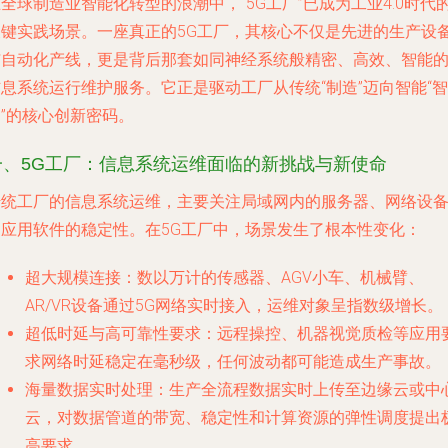
全球制造业智能化转型的浪潮中，“5G工厂”已成为工业4.0时代
关键实践场景。一座真正的5G工厂，其核心不仅是先进的生产设
与自动化产线，更是背后那套如同神经系统般精密、高效、智能
信息系统运行维护服务
。它正是驱动工厂从传统“制造”迈向智能“智
”的核心创新密码。
一、5G工厂：信息系统运维面临的新挑战与新使命
传统工厂的信息系统运维，主要关注局域网内的服务器、网络设
和应用软件的稳定性。在5G工厂中，场景发生了根本性变化：
超大规模连接
：数以万计的传感器、AGV小车、机械臂、
AR/VR设备通过5G网络实时接入，运维对象呈指数级增长。
超低时延与高可靠性要求
：远程操控、机器视觉质检等应用
求网络时延稳定在毫秒级，任何波动都可能造成生产事故。
海量数据实时处理
：生产全流程数据实时上传至边缘云或中
云，对数据管道的带宽、稳定性和计算资源的弹性调度提出
高要求。